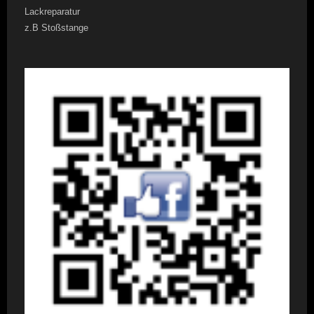
Lackreparatur
z.B Stoßstange